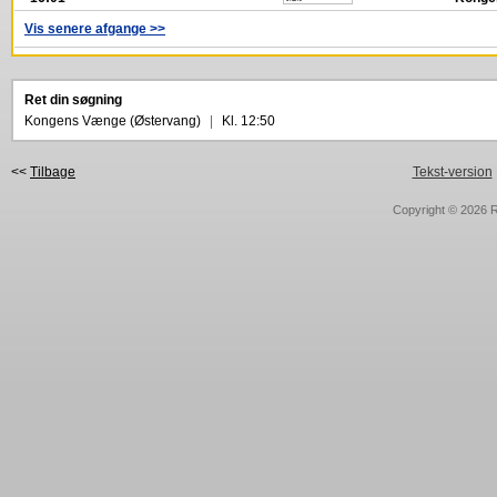
Vis senere afgange >>
Ret din søgning
Kongens Vænge (Østervang)
|
Kl. 12:50
<<
Tilbage
Tekst-version
Copyright © 2026
R