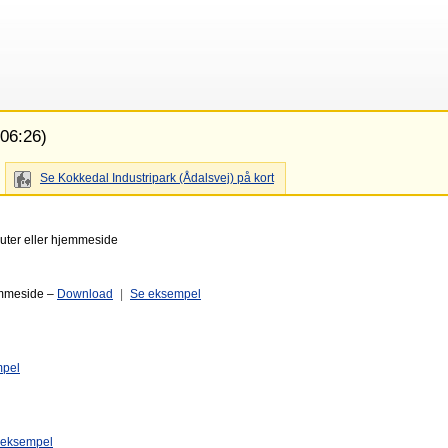
 06:26)
Se Kokkedal Industripark (Ådalsvej) på kort
puter eller hjemmeside
emmeside –
Download
|
Se eksempel
mpel
 eksempel