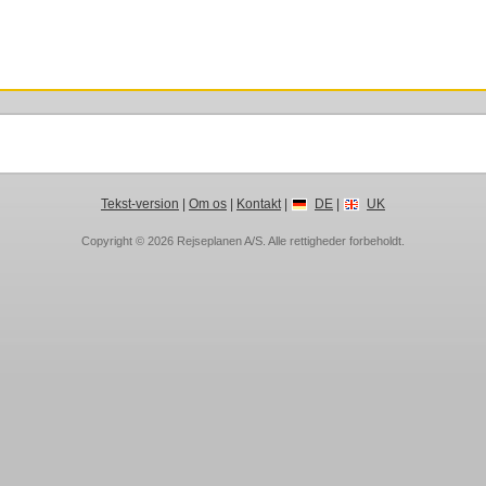
Tekst-version
|
Om os
|
Kontakt
|
DE
|
UK
Copyright © 2026
Rejseplanen A/S
. Alle rettigheder forbeholdt.