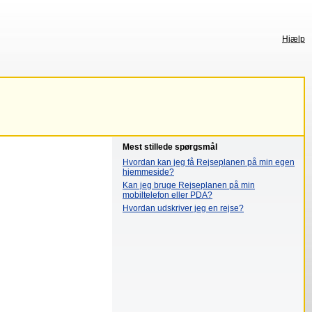
Hjælp
Mest stillede spørgsmål
Hvordan kan jeg få Rejseplanen på min egen
hjemmeside?
Kan jeg bruge Rejseplanen på min
mobiltelefon eller PDA?
Hvordan udskriver jeg en rejse?