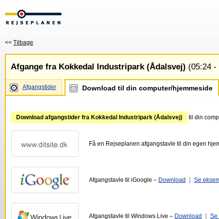
<<
Tilbage
Afgange fra Kokkedal Industripark (Ådalsvej)
(05:24 -
Afgangstider
Download til din computer/hjemmeside
Download afgangstider fra Kokkedal Industripark (Ådalsvej)
til din com
Få en Rejseplanen afgangstavle til din egen hj
Afgangstavle til iGoogle –
Download
|
Se ekse
Afgangstavle til Windows Live –
Download
|
Se