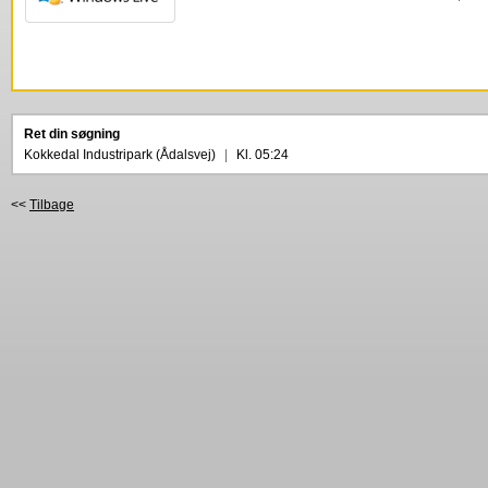
Ret din søgning
Kokkedal Industripark (Ådalsvej)
|
Kl. 05:24
<<
Tilbage