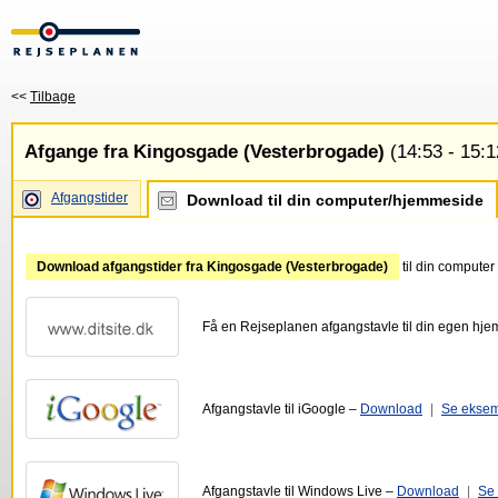
<<
Tilbage
Afgange fra Kingosgade (Vesterbrogade)
(14:53 - 15:1
Afgangstider
Download til din computer/hjemmeside
Download afgangstider fra Kingosgade (Vesterbrogade)
til din computer
Få en Rejseplanen afgangstavle til din egen hj
Afgangstavle til iGoogle –
Download
|
Se ekse
Afgangstavle til Windows Live –
Download
|
Se