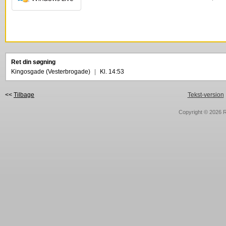
Ret din søgning
Kingosgade (Vesterbrogade)
|
Kl. 14:53
<<
Tilbage
Tekst-version
Copyright © 2026
R