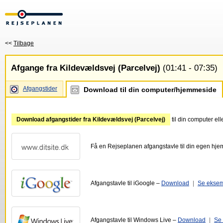
<<
Tilbage
Afgange fra Kildevældsvej (Parcelvej)
(01:41 - 07:35)
Afgangstider
Download til din computer/hjemmeside
Download afgangstider fra Kildevældsvej (Parcelvej)
til din computer el
Få en Rejseplanen afgangstavle til din egen hj
Afgangstavle til iGoogle –
Download
|
Se ekse
Afgangstavle til Windows Live –
Download
|
Se