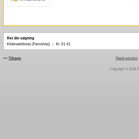
Ret din søgning
Kildevældsvej (Parcelvej)
|
Kl. 01:41
<<
Tilbage
Tekst-version
Copyright © 2026
R