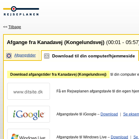
<<
Tilbage
Afgange fra Kanadavej (Kongelundsvej)
(00:01 - 05:57
Afgangstider
Download til din computer/hjemmeside
Download afgangstider fra Kanadavej (Kongelundsvej)
til din computer 
Få en Rejseplanen afgangstavle til din egen hj
Afgangstavle til iGoogle –
Download
|
Se ekse
Afgangstavle til Windows Live –
Download
|
Se