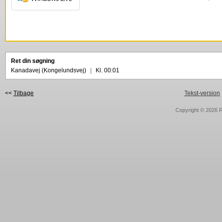
Ret din søgning
Kanadavej (Kongelundsvej)
|
Kl. 00:01
<<
Tilbage
Tekst-version
Copyright © 2026
R