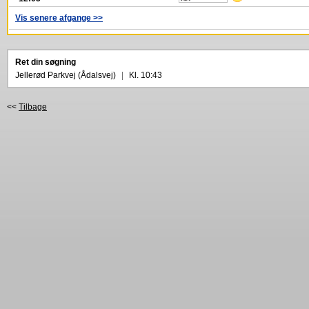
Vis senere afgange >>
Ret din søgning
Jellerød Parkvej (Ådalsvej)
|
Kl. 10:43
<<
Tilbage