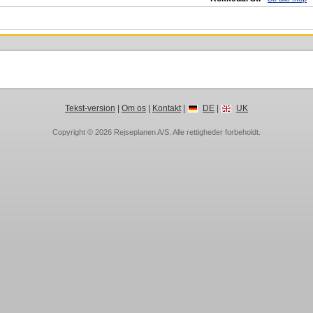
Tekst-version
|
Om os
|
Kontakt
|
DE
|
UK
Copyright © 2026
Rejseplanen A/S
. Alle rettigheder forbeholdt.