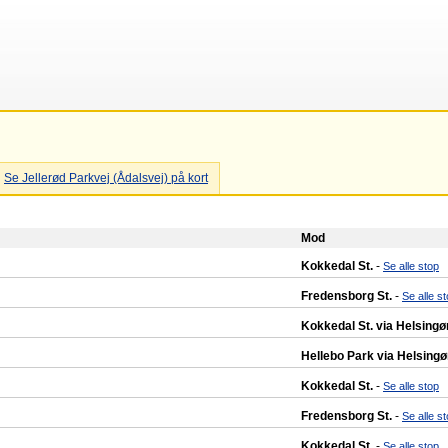
Se Jellerød Parkvej (Ådalsvej) på kort
Mod
Kokkedal St.
-
Se alle stop
Fredensborg St.
-
Se alle s
Kokkedal St. via Helsingø
Hellebo Park via Helsingø
Kokkedal St.
-
Se alle stop
Fredensborg St.
-
Se alle s
Kokkedal St.
-
Se alle stop