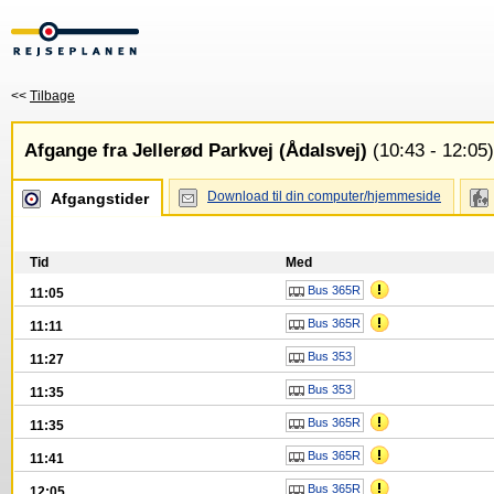
<<
Tilbage
Afgange fra Jellerød Parkvej (Ådalsvej)
(10:43 - 12:05)
Download til din computer/hjemmeside
Afgangstider
Tid
Med
Bus 365R
11:05
Bus 365R
11:11
Bus 353
11:27
Bus 353
11:35
Bus 365R
11:35
Bus 365R
11:41
Bus 365R
12:05