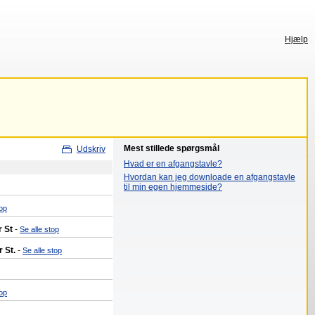
Hjælp
Mest stillede spørgsmål
Udskriv
Hvad er en afgangstavle?
Hvordan kan jeg downloade en afgangstavle
til min egen hjemmeside?
top
r St
-
Se alle stop
r St.
-
Se alle stop
top