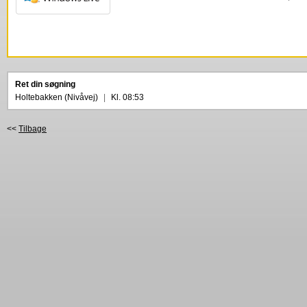
Ret din søgning
Holtebakken (Nivåvej)
|
Kl. 08:53
<<
Tilbage