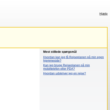
Hjælp
Mest stillede spørgsmål
Hvordan kan jeg få Rejseplanen på min egen
hjemmeside?
Kan jeg bruge Rejseplanen på min
mobiltelefon eller PDA?
Hvordan udskriver jeg en rejse?