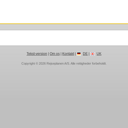
Tekst-version
|
Om os
|
Kontakt
|
DE
|
UK
Copyright © 2026
Rejseplanen A/S
. Alle rettigheder forbeholdt.