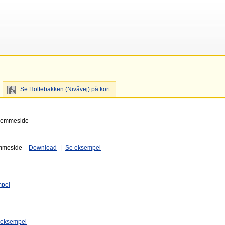
Se Holtebakken (Nivåvej) på kort
 hjemmeside
emmeside –
Download
|
Se eksempel
mpel
 eksempel