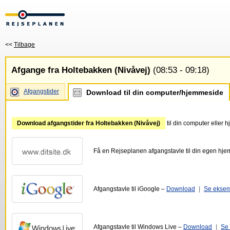
<<
Tilbage
Afgange fra Holtebakken (Nivåvej)
(08:53 - 09:18)
Afgangstider
Download til din computer/hjemmeside
Download afgangstider fra Holtebakken (Nivåvej)
til din computer eller
Få en Rejseplanen afgangstavle til din egen hj
Afgangstavle til iGoogle –
Download
|
Se ekse
Afgangstavle til Windows Live –
Download
|
Se