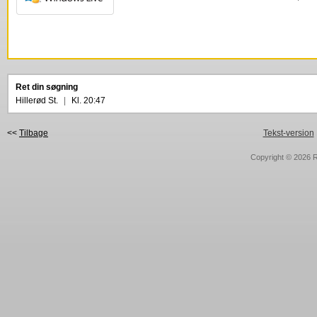
Ret din søgning
Hillerød St.
|
Kl. 20:47
<<
Tilbage
Tekst-version
Copyright © 2026
R