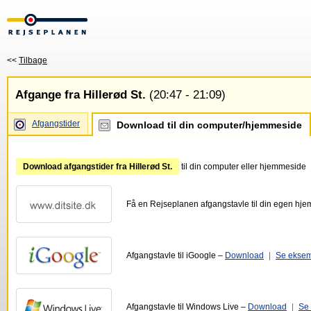
<<
Tilbage
Afgange fra Hillerød St.
(20:47 - 21:09)
Afgangstider
Download til din computer/hjemmeside
Download afgangstider fra Hillerød St.
til din computer eller hjemmeside
Få en Rejseplanen afgangstavle til din egen hj
Afgangstavle til iGoogle –
Download
|
Se ekse
Afgangstavle til Windows Live –
Download
|
Se