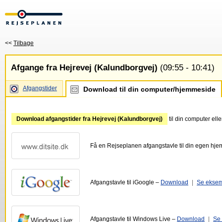
<<
Tilbage
Afgange fra Hejrevej (Kalundborgvej)
(09:55 - 10:41)
Afgangstider
Download til din computer/hjemmeside
Download afgangstider fra Hejrevej (Kalundborgvej)
til din computer el
Få en Rejseplanen afgangstavle til din egen hj
Afgangstavle til iGoogle –
Download
|
Se ekse
Afgangstavle til Windows Live –
Download
|
Se