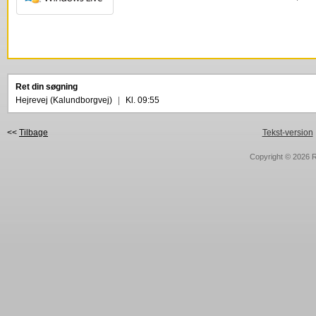
Ret din søgning
Hejrevej (Kalundborgvej)
|
Kl. 09:55
<<
Tilbage
Tekst-version
Copyright © 2026
R