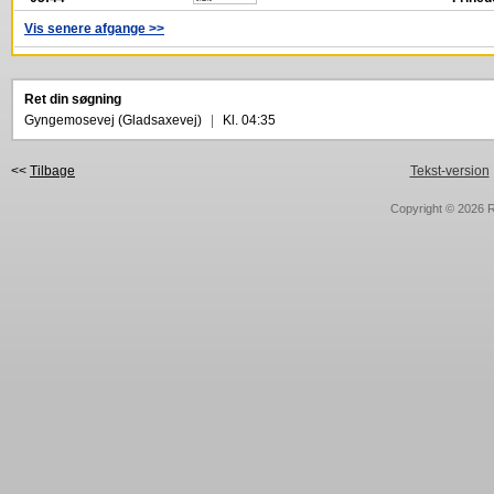
Vis senere afgange >>
Ret din søgning
Gyngemosevej (Gladsaxevej)
|
Kl. 04:35
<<
Tilbage
Tekst-version
Copyright © 2026
R