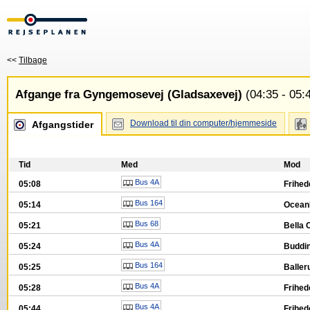
<<
Tilbage
Afgange fra Gyngemosevej (Gladsaxevej)
(04:35 - 05:
Download til din computer/hjemmeside
Afgangstider
Tid
Med
Mod
Bus 4A
05:08
Frihed
Bus 164
05:14
Ocean
Bus 68
05:21
Bella 
Bus 4A
05:24
Buddin
Bus 164
05:25
Baller
Bus 4A
05:28
Frihed
Bus 4A
05:44
Frihed