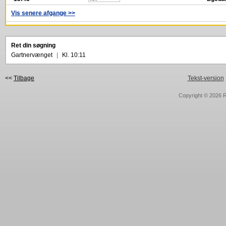
Vis senere afgange >>
Ret din søgning
Gartnervænget
|
Kl. 10:11
<<
Tilbage
Tekst-version
Copyright © 2026
R