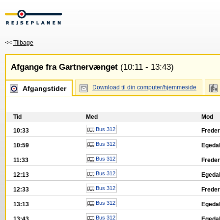
<<
Tilbage
Afgange fra Gartnervænget
(10:11 - 13:43)
Download til din computer/hjemmeside
Afgangstider
Tid
Med
Mod
Bus 312
10:33
Freder
Bus 312
10:59
Egedal
Bus 312
11:33
Freder
Bus 312
12:13
Egedal
Bus 312
12:33
Freder
Bus 312
13:13
Egedal
Bus 312
13:43
Egedal