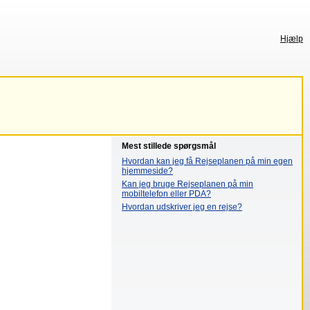
Hjælp
Mest stillede spørgsmål
Hvordan kan jeg få Rejseplanen på min egen
hjemmeside?
Kan jeg bruge Rejseplanen på min
mobiltelefon eller PDA?
Hvordan udskriver jeg en rejse?