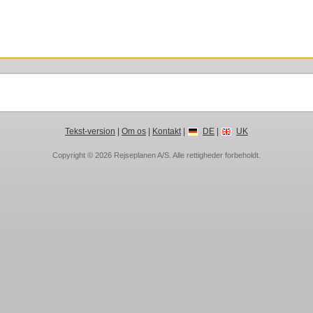
Tekst-version
|
Om os
|
Kontakt
|
DE
|
UK
Copyright © 2026
Rejseplanen A/S
. Alle rettigheder forbeholdt.