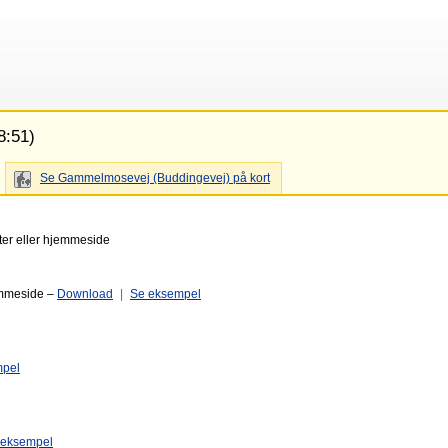
8:51)
Se Gammelmosevej (Buddingevej) på kort
ter eller hjemmeside
emmeside –
Download
|
Se eksempel
mpel
 eksempel