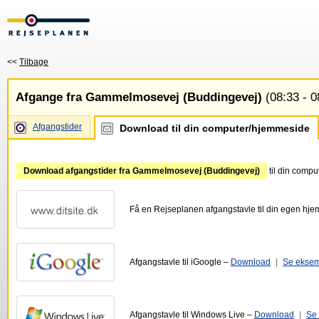
<<
Tilbage
Afgange fra Gammelmosevej (Buddingevej)
(08:33 - 0
Afgangstider
Download til din computer/hjemmeside
Download afgangstider fra Gammelmosevej (Buddingevej)
til din compu
Få en Rejseplanen afgangstavle til din egen hj
Afgangstavle til iGoogle –
Download
|
Se ekse
Afgangstavle til Windows Live –
Download
|
Se