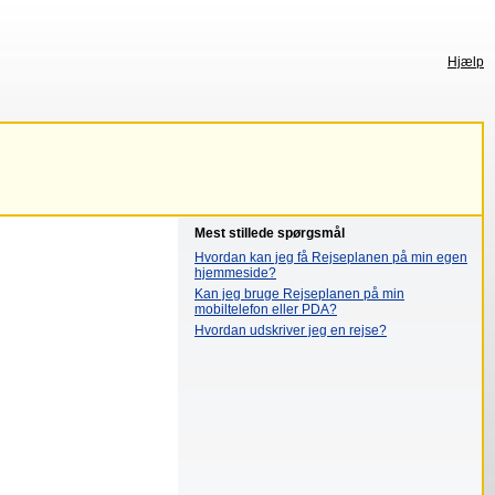
Hjælp
Mest stillede spørgsmål
Hvordan kan jeg få Rejseplanen på min egen
hjemmeside?
Kan jeg bruge Rejseplanen på min
mobiltelefon eller PDA?
Hvordan udskriver jeg en rejse?