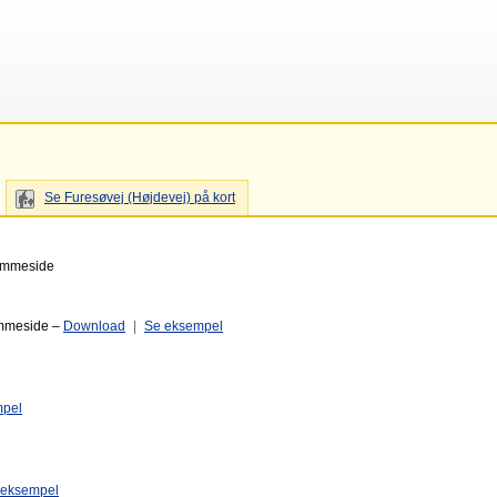
Se Furesøvej (Højdevej) på kort
jemmeside
emmeside –
Download
|
Se eksempel
mpel
 eksempel