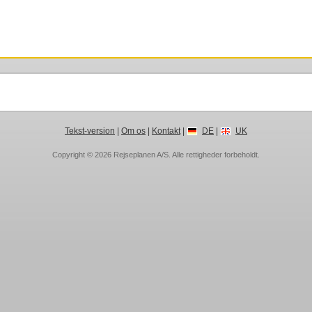
Tekst-version
|
Om os
|
Kontakt
|
DE
|
UK
Copyright © 2026
Rejseplanen A/S
. Alle rettigheder forbeholdt.