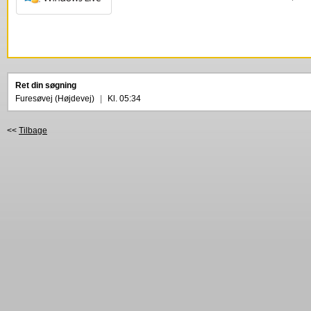
Ret din søgning
Furesøvej (Højdevej)
|
Kl. 05:34
<<
Tilbage