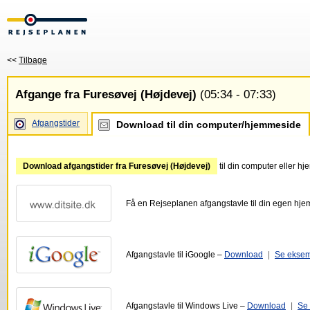
<<
Tilbage
Afgange fra Furesøvej (Højdevej)
(05:34 - 07:33)
Afgangstider
Download til din computer/hjemmeside
Download afgangstider fra Furesøvej (Højdevej)
til din computer eller h
Få en Rejseplanen afgangstavle til din egen hj
Afgangstavle til iGoogle –
Download
|
Se ekse
Afgangstavle til Windows Live –
Download
|
Se