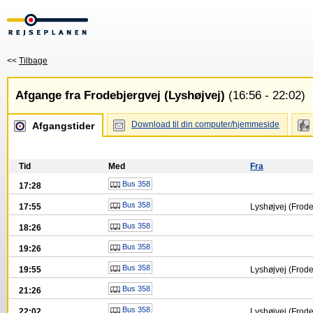
<<
Tilbage
Afgange fra Frodebjergvej (Lyshøjvej)
(16:56 - 22:02)
Download til din computer/hjemmeside
Afgangstider
Tid
Med
Fra
Bus 358
17:28
Bus 358
17:55
Lyshøjvej (Frode
Bus 358
18:26
Bus 358
19:26
Bus 358
19:55
Lyshøjvej (Frode
Bus 358
21:26
Bus 358
22:02
Lyshøjvej (Frode