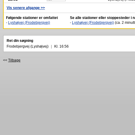
Vis senere afgange >>
Følgende stationer er omfattet
Se alle stationer eller stoppesteder i
-
Lyshøjvej (Frodebjergvej)
-
Lyshøjvej (Frodebjergvej)
(ca. 2 minutt
Ret din søgning
Frodebjergvej (Lyshøjvej)
|
Kl. 16:56
<<
Tilbage