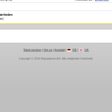
 nærheden
er)
Tekst-version
|
Om os
|
Kontakt
|
DE
|
UK
Copyright © 2026
Rejseplanen A/S
. Alle rettigheder forbeholdt.