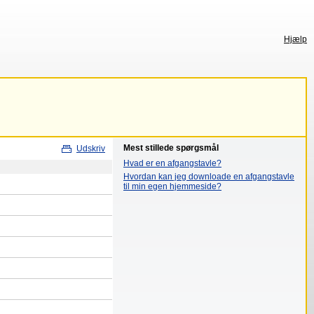
Hjælp
Mest stillede spørgsmål
Udskriv
Hvad er en afgangstavle?
Hvordan kan jeg downloade en afgangstavle
til min egen hjemmeside?