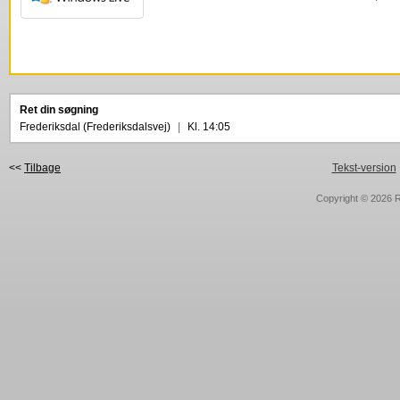
Ret din søgning
Frederiksdal (Frederiksdalsvej)
|
Kl. 14:05
<<
Tilbage
Tekst-version
Copyright © 2026
R