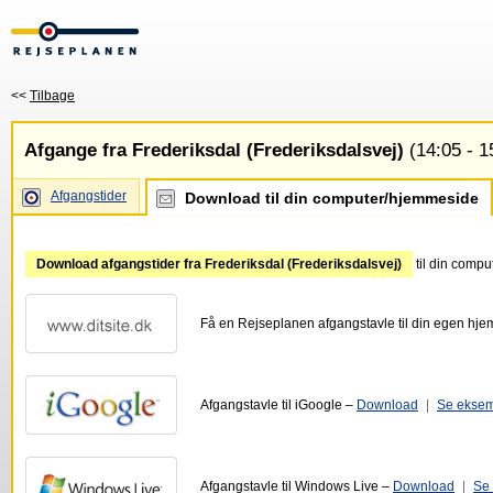
<<
Tilbage
Afgange fra Frederiksdal (Frederiksdalsvej)
(14:05 - 1
Afgangstider
Download til din computer/hjemmeside
Download afgangstider fra Frederiksdal (Frederiksdalsvej)
til din compu
Få en Rejseplanen afgangstavle til din egen hj
Afgangstavle til iGoogle –
Download
|
Se ekse
Afgangstavle til Windows Live –
Download
|
Se