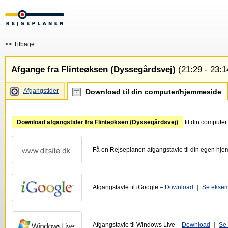
<<
Tilbage
Afgange fra Flinteøksen (Dyssegårdsvej)
(21:29 - 23:1
Afgangstider
Download til din computer/hjemmeside
Download afgangstider fra Flinteøksen (Dyssegårdsvej)
til din compute
Få en Rejseplanen afgangstavle til din egen hj
Afgangstavle til iGoogle –
Download
|
Se ekse
Afgangstavle til Windows Live –
Download
|
Se