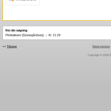
Ret din søgning
Flinteøksen (Dyssegårdsvej)
|
Kl. 21:29
<<
Tilbage
Tekst-version
Copyright © 2026
R