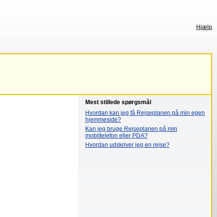
Hjælp
Mest stillede spørgsmål
Hvordan kan jeg få Rejseplanen på min egen
hjemmeside?
Kan jeg bruge Rejseplanen på min
mobiltelefon eller PDA?
Hvordan udskriver jeg en rejse?