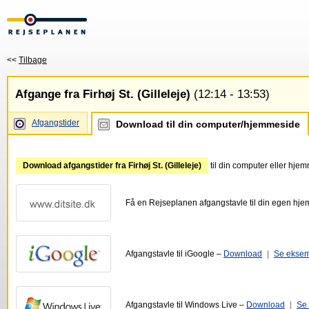
<<
Tilbage
Afgange fra Firhøj St. (Gilleleje)
(12:14 - 13:53)
Afgangstider
Download til din computer/hjemmeside
Download afgangstider fra Firhøj St. (Gilleleje)
til din computer eller hje
Få en Rejseplanen afgangstavle til din egen hj
Afgangstavle til iGoogle –
Download
|
Se ekse
Afgangstavle til Windows Live –
Download
|
Se