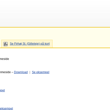
Se Firhøj St. (Gilleleje) på kort
mmeside
emmeside –
Download
|
Se eksempel
mpel
 eksempel