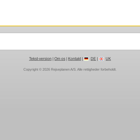
Tekst-version
|
Om os
|
Kontakt
|
DE
|
UK
Copyright © 2026
Rejseplanen A/S
. Alle rettigheder forbeholdt.