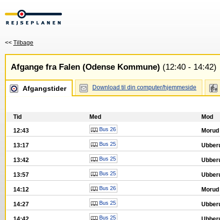
<<
Tilbage
Afgange fra Falen (Odense Kommune)
(12:40 - 14:42)
Download til din computer/hjemmeside
Afgangstider
Tid
Med
Mod
Bus 26
12:43
Moru
Bus 25
13:17
Ubber
Bus 25
13:42
Ubber
Bus 25
13:57
Ubber
Bus 26
14:12
Moru
Bus 25
14:27
Ubber
Bus 25
14:42
Ubber