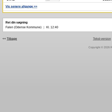
Vis senere afgange >>
Ret din søgning
Falen (Odense Kommune)
|
Kl. 12:40
<<
Tilbage
Tekst-version
Copyright © 2026
R