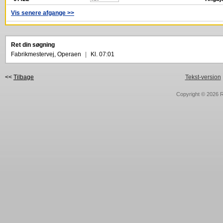
Vis senere afgange >>
Ret din søgning
Fabrikmestervej, Operaen
|
Kl. 07:01
<<
Tilbage
Tekst-version
Copyright © 2026
R