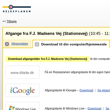
<<
Tilbage
Afgange fra F.J. Madsens Vej (Stationsvej)
(10:45 - 11
Afgangstider
Download til din computer/hjemmeside
Download afgangstider fra F.J. Madsens Vej (Stationsvej)
til din comput
Få en Rejseplanen afgangstavle til din egen hj
Afgangstavle til iGoogle –
Download
|
Se ekse
Afgangstavle til Windows Live –
Download
|
Se