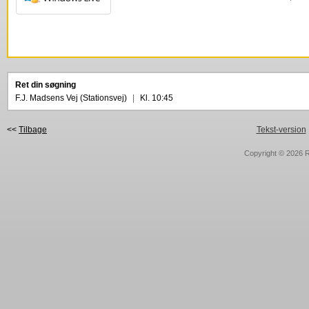
Ret din søgning
F.J. Madsens Vej (Stationsvej)
|
Kl. 10:45
<<
Tilbage
Tekst-version
Copyright © 2026
R