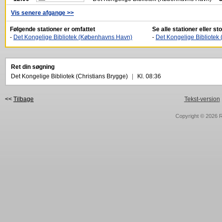
Vis senere afgange >>
Følgende stationer er omfattet
Se alle stationer eller 
-
Det Kongelige Bibliotek (Københavns Havn)
-
Det Kongelige Bibliote
Ret din søgning
Det Kongelige Bibliotek (Christians Brygge)
|
Kl. 08:36
<<
Tilbage
Tekst-version
Copyright © 2026
R