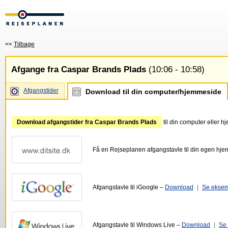
<<
Tilbage
Afgange fra Caspar Brands Plads
(10:06 - 10:58)
Afgangstider
Download til din computer/hjemmeside
Download afgangstider fra Caspar Brands Plads
til din computer eller 
Få en Rejseplanen afgangstavle til din egen hj
Afgangstavle til iGoogle –
Download
|
Se ekse
Afgangstavle til Windows Live –
Download
|
Se