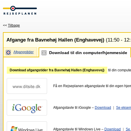
<<
Tilbage
Afgange fra Bavnehøj Hallen (Enghavevej)
(11:50 - 12
Afgangstider
Download til din computer/hjemmeside
Download afgangstider fra Bavnehøj Hallen (Enghavevej)
til din comput
Få en Rejseplanen afgangstavle til din egen hj
Afgangstavle til iGoogle –
Download
|
Se ekse
Afgangstavle til Windows Live –
Download
|
Se