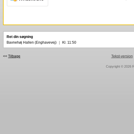
Ret din søgning
Bavnehøj Hallen (Enghavevej)
|
Kl. 11:50
<<
Tilbage
Tekst-version
Copyright © 2026
R