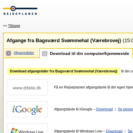
<<
Tilbage
Afgange fra Bagsværd Svømmehal (Værebrovej)
(15:0
Afgangstider
Download til din computer/hjemmeside
Download afgangstider fra Bagsværd Svømmehal (Værebrovej)
til din
Få en Rejseplanen afgangstavle til din egen hj
Afgangstavle til iGoogle –
Download
|
Se ekse
Afgangstavle til Windows Live –
Download
|
Se