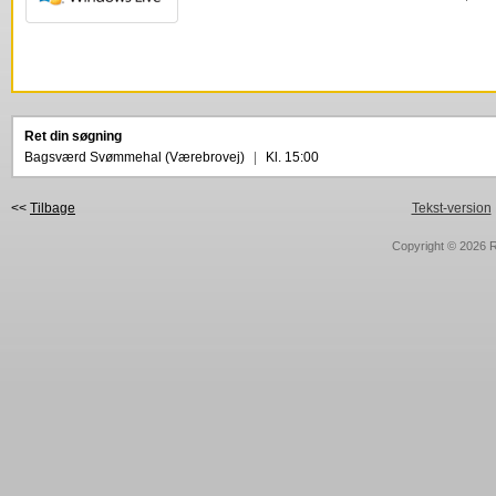
Ret din søgning
Bagsværd Svømmehal (Værebrovej)
|
Kl. 15:00
<<
Tilbage
Tekst-version
Copyright © 2026
R