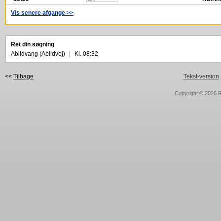
Vis senere afgange >>
Ret din søgning
Abildvang (Abildvej)
|
Kl. 08:32
<<
Tilbage
Tekst-version
Copyright © 2026
R