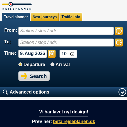
Travelplanner
Next journeys
Traffic Info
From:
To:
Time:
9. Aug 2026
Departure
Arrival
Search
Advanced options
Vi har lavet nyt design!
Prøv her:
beta.rejseplanen.dk