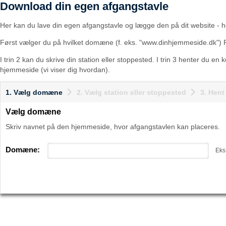
Download din egen afgangstavle
Her kan du lave din egen afgangstavle og lægge den på dit website - he
Først vælger du på hvilket domæne (f. eks. "www.dinhjemmeside.dk") 
I trin 2 kan du skrive din station eller stoppested. I trin 3 henter du en
hjemmeside (vi viser dig hvordan).
1. Vælg domæne
2. Vælg station eller stoppested
3. Hen
Vælg domæne
Skriv navnet på den hjemmeside, hvor afgangstavlen kan placeres.
Domæne:
Eks