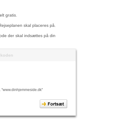
lt gratis.
Rejseplanen skal placeres på.
 kode der skal indsættes på din
t koden
. "www.dinhjemmeside.dk"