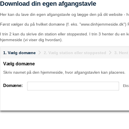
Download din egen afgangstavle
Her kan du lave din egen afgangstavle og lægge den på dit website - he
Først vælger du på hvilket domæne (f. eks. "www.dinhjemmeside.dk") 
I trin 2 kan du skrive din station eller stoppested. I trin 3 henter du en
hjemmeside (vi viser dig hvordan).
1. Vælg domæne
2. Vælg station eller stoppested
3. Hen
Vælg domæne
Skriv navnet på den hjemmeside, hvor afgangstavlen kan placeres.
Domæne:
Eks