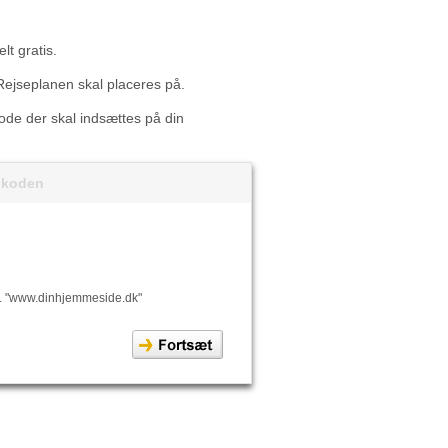
lt gratis.
Rejseplanen skal placeres på.
 kode der skal indsættes på din
t koden
. "www.dinhjemmeside.dk"