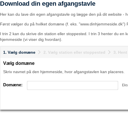
Download din egen afgangstavle
Her kan du lave din egen afgangstavle og lægge den på dit website - he
Først vælger du på hvilket domæne (f. eks. "www.dinhjemmeside.dk") 
I trin 2 kan du skrive din station eller stoppested. I trin 3 henter du en
hjemmeside (vi viser dig hvordan).
1. Vælg domæne
2. Vælg station eller stoppested
3. Hen
Vælg domæne
Skriv navnet på den hjemmeside, hvor afgangstavlen kan placeres.
Domæne:
Eks