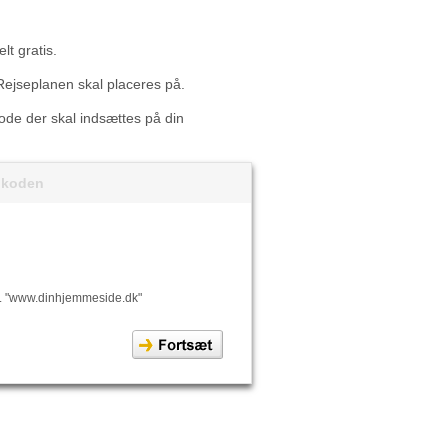
lt gratis.
Rejseplanen skal placeres på.
 kode der skal indsættes på din
t koden
. "www.dinhjemmeside.dk"