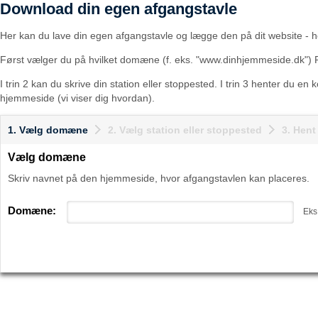
Download din egen afgangstavle
Her kan du lave din egen afgangstavle og lægge den på dit website - he
Først vælger du på hvilket domæne (f. eks. "www.dinhjemmeside.dk") 
I trin 2 kan du skrive din station eller stoppested. I trin 3 henter du en
hjemmeside (vi viser dig hvordan).
1. Vælg domæne
2. Vælg station eller stoppested
3. Hen
Vælg domæne
Skriv navnet på den hjemmeside, hvor afgangstavlen kan placeres.
Domæne:
Eks