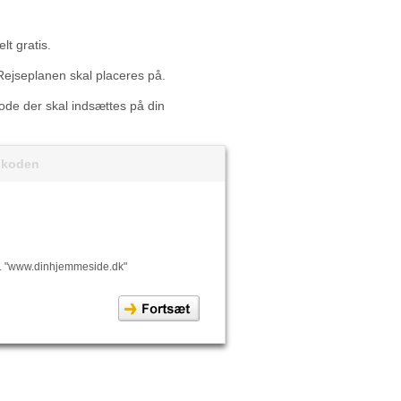
lt gratis.
Rejseplanen skal placeres på.
 kode der skal indsættes på din
t koden
. "www.dinhjemmeside.dk"