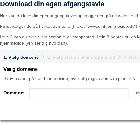
Download din egen afgangstavle
Her kan du lave din egen afgangstavle og lægge den på dit website - he
Først vælger du på hvilket domæne (f. eks. "www.dinhjemmeside.dk") 
I trin 2 kan du skrive din station eller stoppested. I trin 3 henter du en
hjemmeside (vi viser dig hvordan).
1. Vælg domæne
2. Vælg station eller stoppested
3. Hen
Vælg domæne
Skriv navnet på den hjemmeside, hvor afgangstavlen kan placeres.
Domæne:
Eks