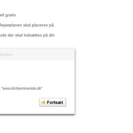
lt gratis.
Rejseplanen skal placeres på.
 kode der skal indsættes på din
t koden
. "www.dinhjemmeside.dk"